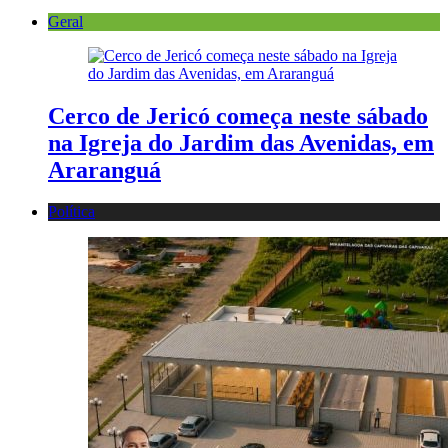
Geral
Cerco de Jericó começa neste sábado
na Igreja do Jardim das Avenidas, em
Araranguá
Política