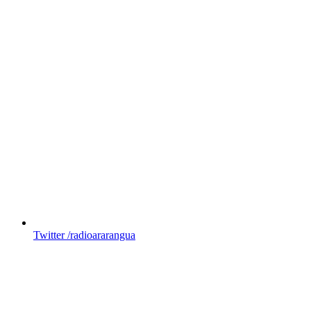
Twitter
/radioararangua