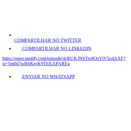
COMPARTILHAR NO TWITTER
COMPARTILHAR NO LINKEDIN
https://open.spotify.com/episode/4cRUKJNSTw8OsYlV5cdAAF?
si=5m0d7wRhRayK9TbXAPAREg
ENVIAR NO WHATSAPP