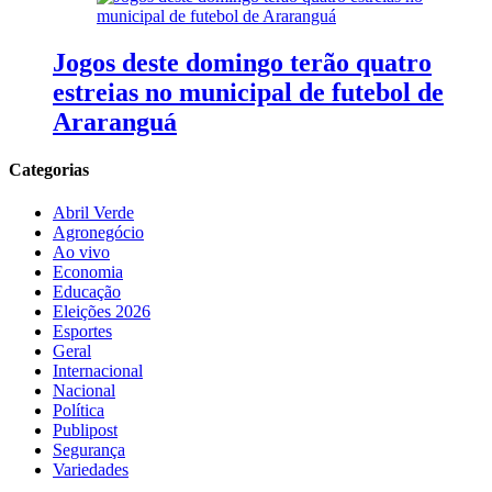
Jogos deste domingo terão quatro
estreias no municipal de futebol de
Araranguá
Categorias
Abril Verde
Agronegócio
Ao vivo
Economia
Educação
Eleições 2026
Esportes
Geral
Internacional
Nacional
Política
Publipost
Segurança
Variedades