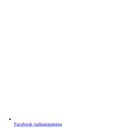
Facebook
/radioararangua