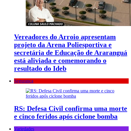
Vereadores do Arroio apresentam
projeto da Arena Poliesportiva e
secretária de Educação de Araranguá
está aliviada e comemorando o
resultado do Ideb
Segurança
RS: Defesa Civil confirma uma morte
e cinco feridos após ciclone bomba
Variedades