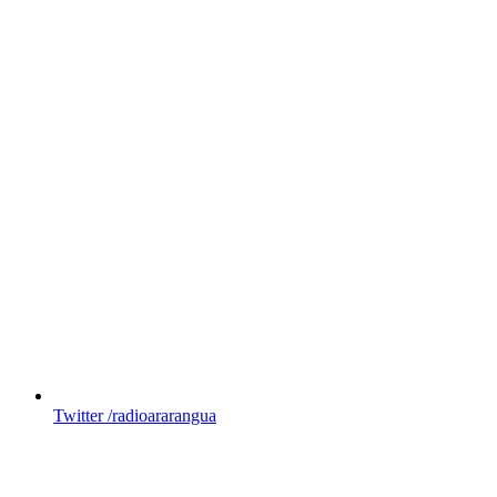
Twitter
/radioararangua