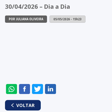
NO
NO
NO
NO
30/04/2026 – Dia a Dia
WHATSAPP
FACEBOOK
TWITTER
LINKEDIN
05/05/2026 - 15h23
POR JULIANA OLIVEIRA
ENVIAR
COMPARTILHAR
COMPARTILHAR
COMPARTILHAR
NO
NO
NO
NO
WHATSAPP
FACEBOOK
TWITTER
LINKEDIN
VOLTAR