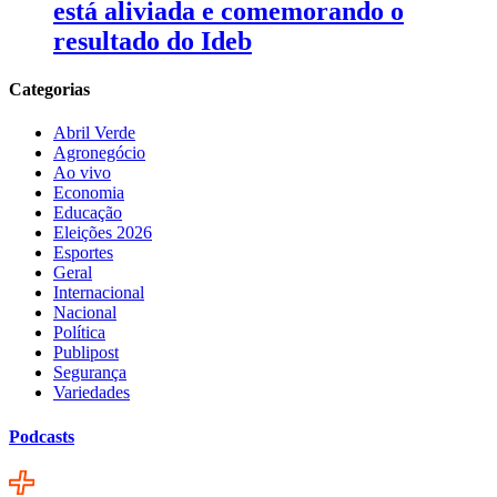
está aliviada e comemorando o
resultado do Ideb
Categorias
Abril Verde
Agronegócio
Ao vivo
Economia
Educação
Eleições 2026
Esportes
Geral
Internacional
Nacional
Política
Publipost
Segurança
Variedades
Podcasts