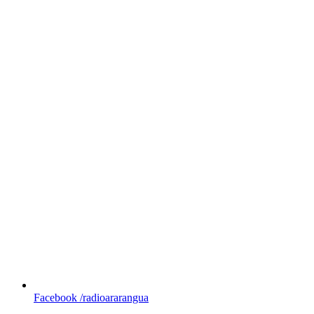
Facebook
/radioararangua