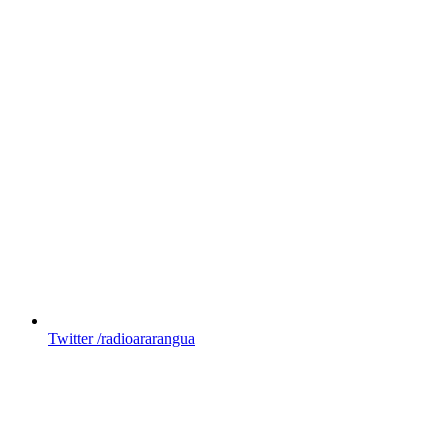
Twitter
/radioararangua