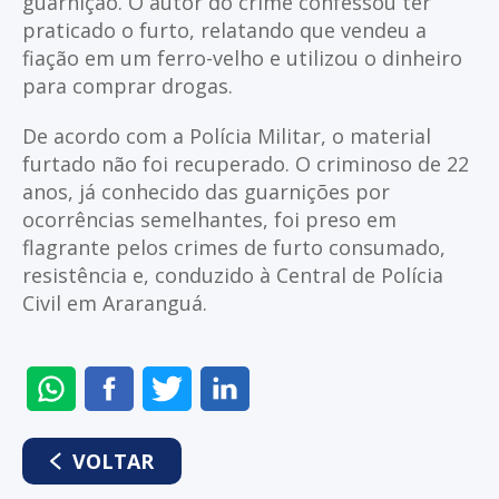
guarnição. O autor do crime confessou ter
praticado o furto, relatando que vendeu a
fiação em um ferro-velho e utilizou o dinheiro
para comprar drogas.
De acordo com a Polícia Militar, o material
furtado não foi recuperado. O criminoso de 22
anos, já conhecido das guarnições por
ocorrências semelhantes, foi preso em
flagrante pelos crimes de furto consumado,
resistência e, conduzido à Central de Polícia
Civil em Araranguá.
ENVIAR
COMPARTILHAR
COMPARTILHAR
COMPARTILHAR
NO
NO
NO
NO
WHATSAPP
FACEBOOK
TWITTER
LINKEDIN
VOLTAR