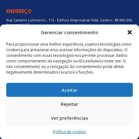
ENDEREÇO
Rua Caetano Lummertz , 115 - Edifício Empresarial Vittá. Centro - 88.900-045,
Araranguá, SC.
Gerenciar consentimento
Para proporcionar uma melhor experiência, usamos tecnologias como
48 3524-0137
cookies para armazenar e/ou acessar informações do dispositivo. O
consentimento com essas tecnologias nos permite processar dados
como comportamento da navegação ou IDs exclusivos neste site. O
48 9880-84667
não consentimento ou a revogação do consentimento pode afetar
negativamente determinados recursos e funções.
BAIXE O APLICATIVO
Aceitar
Política de Privacidade
Rejeitar
Ver preferências
neuro.digital
Política de cookies