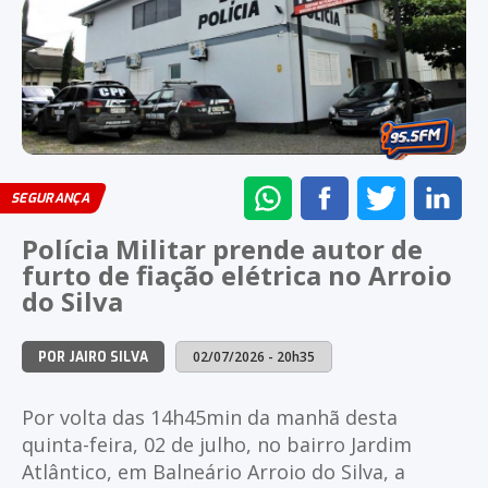
ENVIAR
COMPARTILHAR
COMPARTI
CO
SEGURANÇA
NO
NO
NO
NO
Polícia Militar prende autor de
WHATSAPP
FACEBOOK
TWITTER
LI
furto de fiação elétrica no Arroio
do Silva
02/07/2026 - 20h35
POR JAIRO SILVA
Por volta das 14h45min da manhã desta
quinta-feira, 02 de julho, no bairro Jardim
Atlântico, em Balneário Arroio do Silva, a