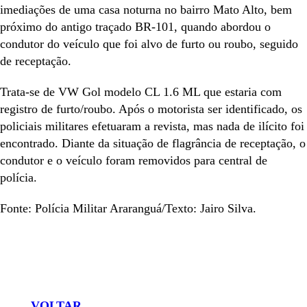
imediações de uma casa noturna no bairro Mato Alto, bem
próximo do antigo traçado BR-101, quando abordou o
condutor do veículo que foi alvo de furto ou roubo, seguido
de receptação.
Trata-se de VW Gol modelo CL 1.6 ML que estaria com
registro de furto/roubo. Após o motorista ser identificado, os
policiais militares efetuaram a revista, mas nada de ilícito foi
encontrado. Diante da situação de flagrância de receptação, o
condutor e o veículo foram removidos para central de
polícia.
Fonte: Polícia Militar Araranguá/Texto: Jairo Silva.
ENVIAR
COMPARTILHAR
COMPARTILHAR
COMPARTILHAR
NO
NO
NO
NO
WHATSAPP
FACEBOOK
TWITTER
LINKEDIN
VOLTAR