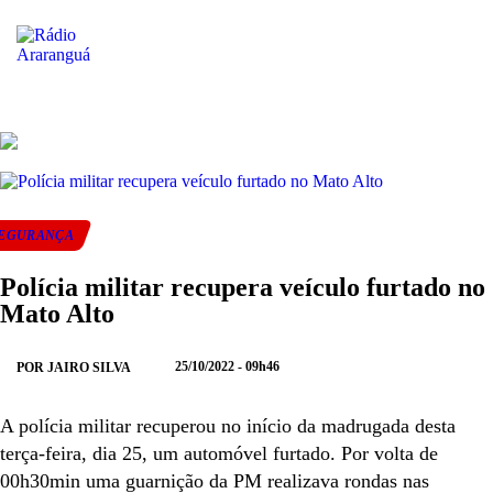
ENVIAR
COMPARTIL
COM
EGURANÇA
NO
NO
NO
Polícia militar recupera veículo furtado no
WHATSAPP
FACEBOOK
TWI
Mato Alto
25/10/2022 - 09h46
POR JAIRO SILVA
A polícia militar recuperou no início da madrugada desta
terça-feira, dia 25, um automóvel furtado. Por volta de
00h30min uma guarnição da PM realizava rondas nas