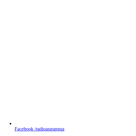
Facebook
/radioararangua