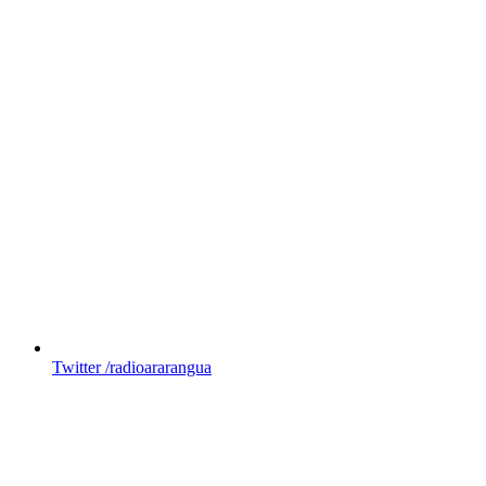
Twitter
/radioararangua