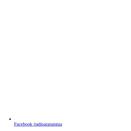
Facebook
/radioararangua