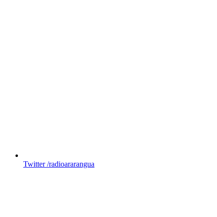
Twitter
/radioararangua