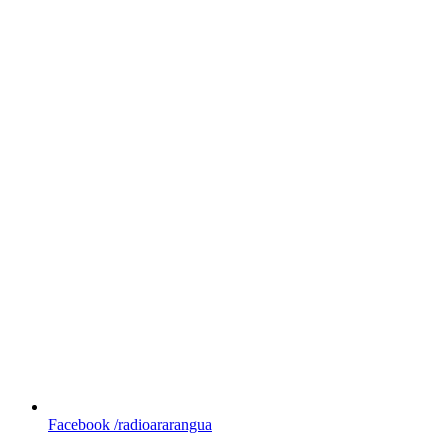
Facebook
/radioararangua