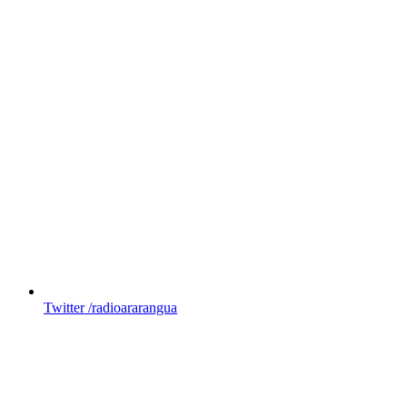
Twitter
/radioararangua