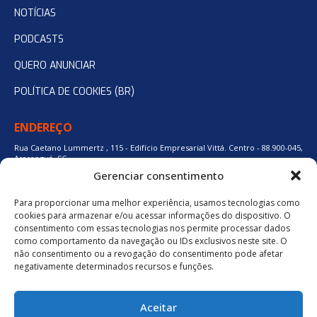
NOTÍCIAS
PODCASTS
QUERO ANUNCIAR
POLÍTICA DE COOKIES (BR)
ENDEREÇO
Rua Caetano Lummertz , 115 - Edifício Empresarial Vittá. Centro - 88.900-045,
Araranguá, SC.
Gerenciar consentimento
Para proporcionar uma melhor experiência, usamos tecnologias como
48 3524-0137
cookies para armazenar e/ou acessar informações do dispositivo. O
consentimento com essas tecnologias nos permite processar dados
como comportamento da navegação ou IDs exclusivos neste site. O
48 9880-84667
não consentimento ou a revogação do consentimento pode afetar
negativamente determinados recursos e funções.
BAIXE O APLICATIVO
Aceitar