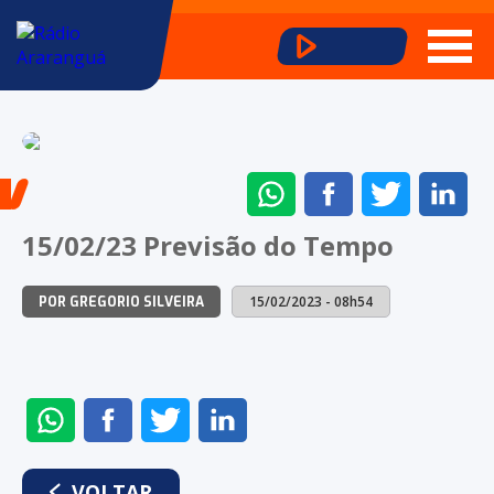
ENVIAR
COMPARTILHAR
COMPARTI
CO
NO
NO
NO
NO
15/02/23 Previsão do Tempo
WHATSAPP
FACEBOOK
TWITTER
LI
15/02/2023 - 08h54
POR GREGORIO SILVEIRA
ENVIAR
COMPARTILHAR
COMPARTILHAR
COMPARTILHAR
NO
NO
NO
NO
WHATSAPP
FACEBOOK
TWITTER
LINKEDIN
VOLTAR