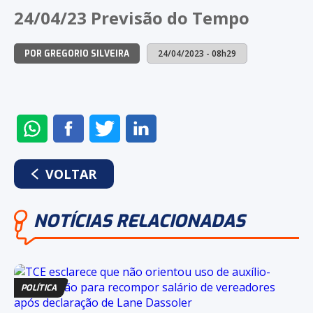
NO
NO
NO
NO
24/04/23 Previsão do Tempo
WHATSAPP
FACEBOOK
TWITTER
LI
24/04/2023 - 08h29
POR GREGORIO SILVEIRA
ENVIAR
COMPARTILHAR
COMPARTILHAR
COMPARTILHAR
NO
NO
NO
NO
WHATSAPP
FACEBOOK
TWITTER
LINKEDIN
VOLTAR
NOTÍCIAS RELACIONADAS
POLÍTICA