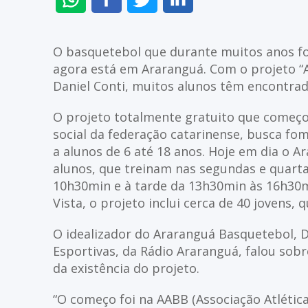
NO
NO
NO
NO
WHATSAPP
FACEBOOK
TWITTER
LINKEDIN
O basquetebol que durante muitos anos foi
agora está em Araranguá. Com o projeto “
Daniel Conti, muitos alunos têm encontra
O projeto totalmente gratuito que começo
social da federação catarinense, busca fo
a alunos de 6 até 18 anos. Hoje em dia o 
alunos, que treinam nas segundas e quarta
10h30min e à tarde da 13h30min às 16h30m
Vista, o projeto inclui cerca de 40 jovens, 
O idealizador do Araranguá Basquetebol, D
Esportivas, da Rádio Araranguá, falou sobr
da existência do projeto.
“O começo foi na AABB (Associação Atlétic