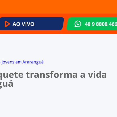
AO VIVO
48 9 8808.46
squete transforma a vida
guá