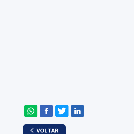
ENVIAR
COMPARTILHAR
COMPARTILHAR
COMPARTILHAR
NO
NO
NO
NO
WHATSAPP
FACEBOOK
TWITTER
LINKEDIN
VOLTAR