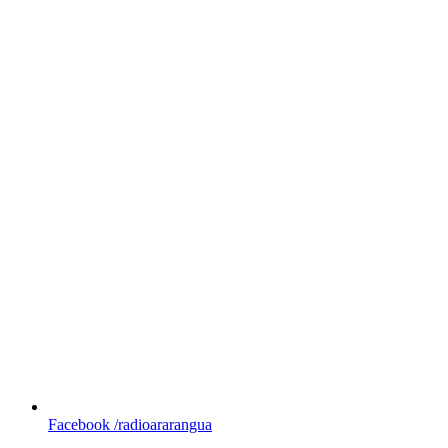
Facebook
/radioararangua