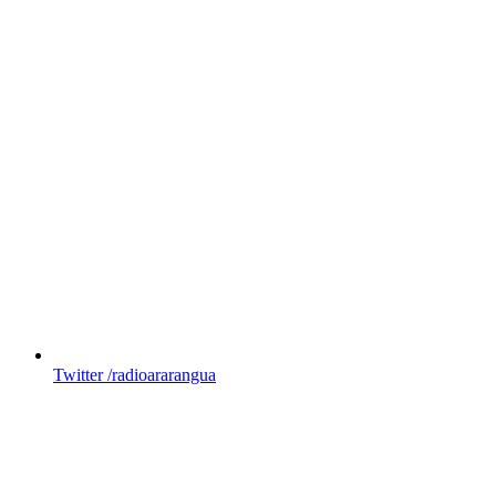
Twitter
/radioararangua