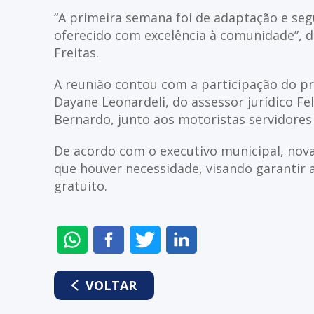
“A primeira semana foi de adaptação e seg
oferecido com excelência à comunidade”, de
Freitas.
A reunião contou com a participação do pre
Dayane Leonardeli, do assessor jurídico Fel
Bernardo, junto aos motoristas servidores
De acordo com o executivo municipal, nova
que houver necessidade, visando garantir a
gratuito.
ENVIAR
COMPARTILHAR
COMPARTILHAR
COMPARTILHAR
NO
NO
NO
NO
WHATSAPP
FACEBOOK
TWITTER
LINKEDIN
VOLTAR