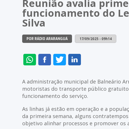
Reunião avalia prim
funcionamento do Lev
Silva
17/09/2025 - 09h14
POR RÁDIO ARARANGUÁ
ENVIAR
COMPARTILHAR
COMPARTILHAR
COMPARTILHAR
NO
NO
NO
NO
WHATSAPP
FACEBOOK
TWITTER
LINKEDIN
A administração municipal de Balneário Ar
motoristas do transporte público gratuito 
funcionamento do serviço.
As linhas já estão em operação e a popula
da primeira semana, alguns contratempos 
objetivo alinhar processos e promover os a