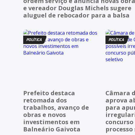
ordem serviço e anuncia novas obr
e vereador Douglas Michels sugere
aluguel de rebocador para a balsa
POLÍTICA
POLÍTICA
Prefeito destaca
Câmara d
retomada dos
aprova a
trabalhos, avanço de
para apur
obras e novos
irregula
investimentos em
concurso 
Balneário Gaivota
processo 