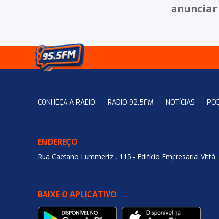
anunciar 
CONHEÇA A RÁDIO
RADIO 92.5FM
NOTÍCIAS
PO
ENDEREÇO
Rua Caetano Lummertz , 115 - Edifício Empresarial Vittá.
BAIXE O APLICATIVO