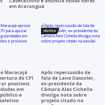
as
Caverazinho e anuncia novas obras
em Araranguá
POLÍTICA
e Maracajá
Após repercussão de
bertura de CPI
fala de Lane Dassoler,
ar possíveis
ex-presidente da
ridades em
Câmara Alex Cichella
público e
divulga nota sobre
seletivo
projeto citado na