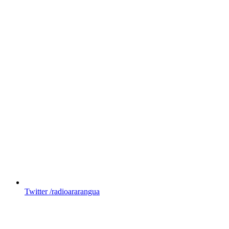
Twitter
/radioararangua