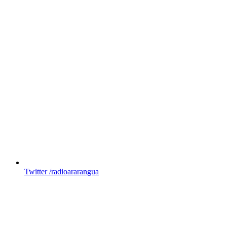
Twitter
/radioararangua