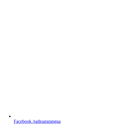
Facebook
/radioararangua