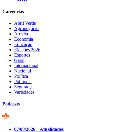
Categorias
Abril Verde
Agronegócio
Ao vivo
Economia
Educação
Eleições 2026
Esportes
Geral
Internacional
Nacional
Política
Publipost
Segurança
Variedades
Podcasts
07/08/2026 – Atualidades