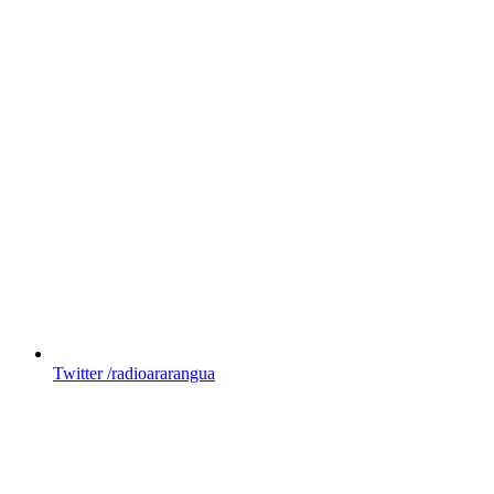
Twitter
/radioararangua