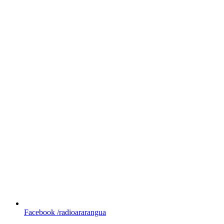
Facebook
/radioararangua