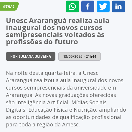
ENVIAR
COMPARTILHAR
COMPARTI
CO
GERAL
NO
NO
NO
NO
Unesc Araranguá realiza aula
WHATSAPP
FACEBOOK
TWITTER
LI
inaugural dos novos cursos
semipresenciais voltados às
profissões do futuro
13/05/2026 - 21h44
POR JULIANA OLIVEIRA
Na noite desta quarta-feira, a Unesc
Araranguá realizou a aula inaugural dos novos
cursos semipresenciais da universidade em
Araranguá. As novas graduações oferecidas
são Inteligência Artificial, Mídias Sociais
Digitais, Educação Física e Nutrição, ampliando
as oportunidades de qualificação profissional
para toda a região da Amesc.