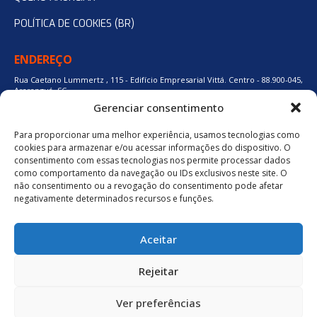
POLÍTICA DE COOKIES (BR)
ENDEREÇO
Rua Caetano Lummertz , 115 - Edifício Empresarial Vittá. Centro - 88.900-045,
Araranguá, SC.
Gerenciar consentimento
Para proporcionar uma melhor experiência, usamos tecnologias como
48 3524-0137
cookies para armazenar e/ou acessar informações do dispositivo. O
consentimento com essas tecnologias nos permite processar dados
como comportamento da navegação ou IDs exclusivos neste site. O
48 9880-84667
não consentimento ou a revogação do consentimento pode afetar
negativamente determinados recursos e funções.
BAIXE O APLICATIVO
Aceitar
Política de Privacidade
Rejeitar
Ver preferências
neuro.digital