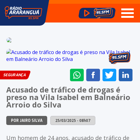
ENVIAR
COMPARTILHAR
COMPARTI
CO
SEGURANÇA
NO
NO
NO
NO
Acusado de tráfico de drogas é
WHATSAPP
FACEBOOK
TWITTER
LI
preso na Vila Isabel em Balneário
Arroio do Silva
25/03/2025 - 08h07
POR JAIRO SILVA
Um homem de 24 anos, acusado de tráfico de