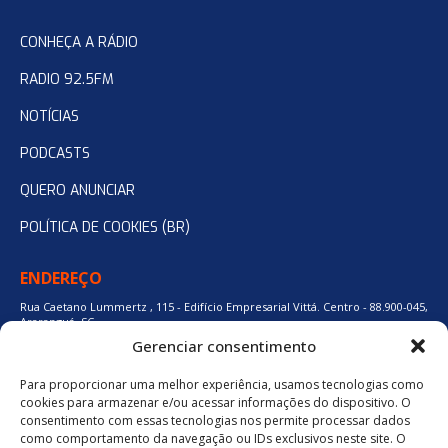
CONHEÇA A RÁDIO
RADIO 92.5FM
NOTÍCIAS
PODCASTS
QUERO ANUNCIAR
POLÍTICA DE COOKIES (BR)
ENDEREÇO
Rua Caetano Lummertz , 115 - Edifício Empresarial Vittá. Centro - 88.900-045,
Araranguá, SC.
Gerenciar consentimento
Para proporcionar uma melhor experiência, usamos tecnologias como
48 3524-0137
cookies para armazenar e/ou acessar informações do dispositivo. O
consentimento com essas tecnologias nos permite processar dados
como comportamento da navegação ou IDs exclusivos neste site. O