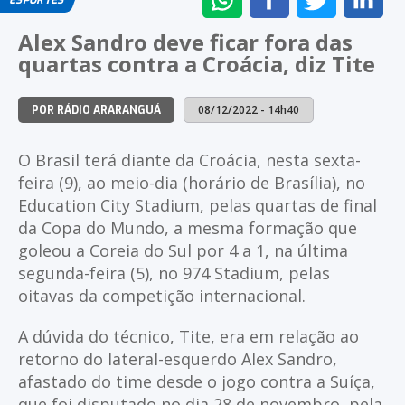
ESPORTES
NO
NO
NO
NO
Alex Sandro deve ficar fora das
WHATSAPP
FACEBOOK
TWITTER
LI
quartas contra a Croácia, diz Tite
08/12/2022 - 14h40
POR RÁDIO ARARANGUÁ
O Brasil terá diante da Croácia, nesta sexta-
feira (9), ao meio-dia (horário de Brasília), no
Education City Stadium, pelas quartas de final
da Copa do Mundo, a mesma formação que
goleou a Coreia do Sul por 4 a 1, na última
segunda-feira (5), no 974 Stadium, pelas
oitavas da competição internacional.
A dúvida do técnico, Tite, era em relação ao
retorno do lateral-esquerdo Alex Sandro,
afastado do time desde o jogo contra a Suíça,
que foi disputado no dia 28 de novembro, pela