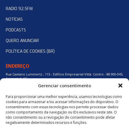
RADIO 92.5FM
NOTÍCIAS
PODCASTS
QUERO ANUNCIAR
POLÍTICA DE COOKIES (BR)
ENDEREÇO
Rua Caetano Lummertz , 115 - Edifício Empresarial Vittá. Centro - 88.900-045,
Araranguá, SC.
Gerenciar consentimento
Para proporcionar uma melhor experiência, usamos tecnologias como
48 3524-0137
cookies para armazenar e/ou acessar informações do dispositivo. O
consentimento com essas tecnologias nos permite processar dados
como comportamento da navegação ou IDs exclusivos neste site. O
48 9880-84667
não consentimento ou a revogação do consentimento pode afetar
negativamente determinados recursos e funções.