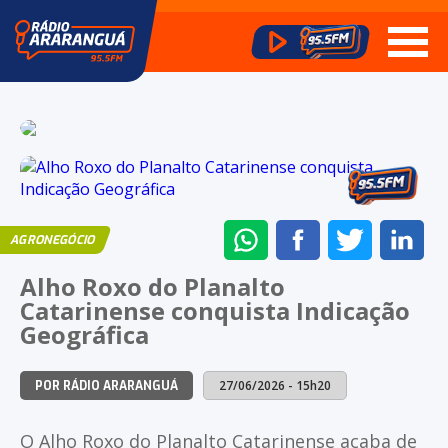
ENVIAR
COMPARTILHAR
COMPARTI
CO
AGRONEGÓCIO
NO
NO
NO
NO
Alho Roxo do Planalto
WHATSAPP
FACEBOOK
TWITTER
LI
Catarinense conquista Indicação
Geográfica
27/06/2026 - 15h20
POR RÁDIO ARARANGUÁ
O Alho Roxo do Planalto Catarinense acaba de