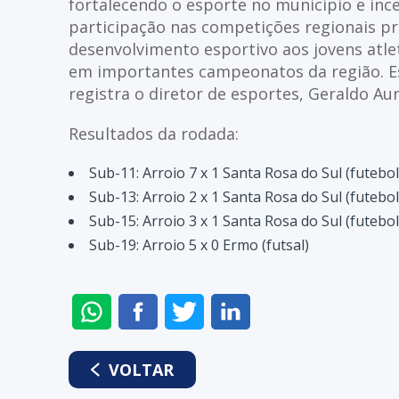
fortalecendo o esporte no município e inc
participação nas competições regionais pr
desenvolvimento esportivo aos jovens atlet
em importantes campeonatos da região. E
registra o diretor de esportes, Geraldo Aur
Resultados da rodada:
Sub-11: Arroio 7 x 1 Santa Rosa do Sul (futebo
Sub-13: Arroio 2 x 1 Santa Rosa do Sul (futebo
Sub-15: Arroio 3 x 1 Santa Rosa do Sul (futebo
Sub-19: Arroio 5 x 0 Ermo (futsal)
ENVIAR
COMPARTILHAR
COMPARTILHAR
COMPARTILHAR
NO
NO
NO
NO
WHATSAPP
FACEBOOK
TWITTER
LINKEDIN
VOLTAR