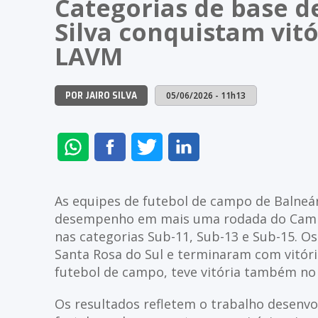
Categorias de base d
Silva conquistam vit
LAVM
05/06/2026 - 11h13
POR JAIRO SILVA
ENVIAR
COMPARTILHAR
COMPARTILHAR
COMPARTILHAR
NO
NO
NO
NO
WHATSAPP
FACEBOOK
TWITTER
LINKEDIN
As equipes de futebol de campo de Balneár
desempenho em mais uma rodada do Campe
nas categorias Sub-11, Sub-13 e Sub-15. O
Santa Rosa do Sul e terminaram com vitóri
futebol de campo, teve vitória também no f
Os resultados refletem o trabalho desenvo