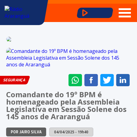
ENVIAR
COMPARTILHAR
COMPARTI
CO
SEGURANÇA
NO
NO
NO
NO
Comandante do 19º BPM é
WHATSAPP
FACEBOOK
TWITTER
LI
homenageado pela Assembleia
Legislativa em Sessão Solene dos
145 anos de Araranguá
04/04/2025 - 19h40
POR JAIRO SILVA