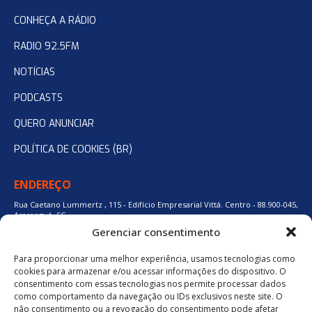
CONHEÇA A RÁDIO
RADIO 92.5FM
NOTÍCIAS
PODCASTS
QUERO ANUNCIAR
POLÍTICA DE COOKIES (BR)
ENDEREÇO
Rua Caetano Lummertz , 115 - Edifício Empresarial Vittá. Centro - 88.900-045,
Araranguá, SC.
Gerenciar consentimento
Para proporcionar uma melhor experiência, usamos tecnologias como
48 3524-0137
cookies para armazenar e/ou acessar informações do dispositivo. O
consentimento com essas tecnologias nos permite processar dados
como comportamento da navegação ou IDs exclusivos neste site. O
48 9880-84667
não consentimento ou a revogação do consentimento pode afetar