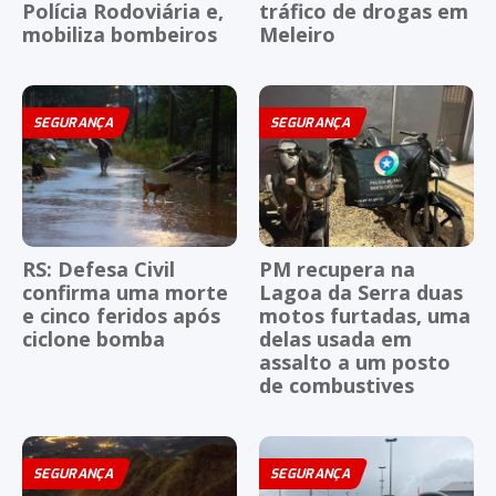
Polícia Rodoviária e,
tráfico de drogas em
mobiliza bombeiros
Meleiro
SEGURANÇA
SEGURANÇA
RS: Defesa Civil
PM recupera na
confirma uma morte
Lagoa da Serra duas
e cinco feridos após
motos furtadas, uma
ciclone bomba
delas usada em
assalto a um posto
de combustives
SEGURANÇA
SEGURANÇA