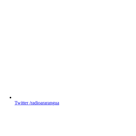
Twitter
/radioararangua