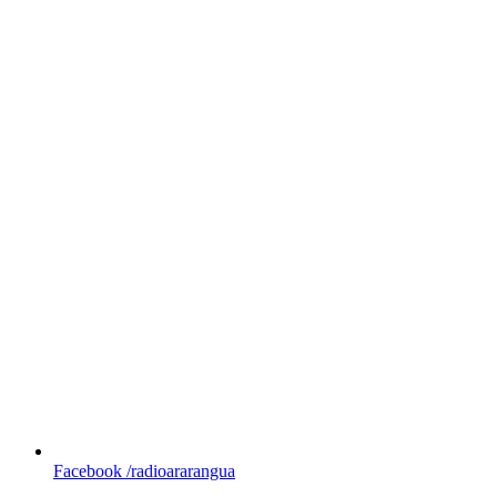
Facebook
/radioararangua