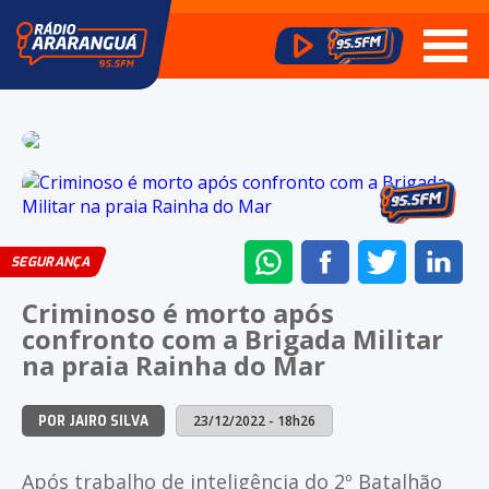
ENVIAR
COMPARTILHAR
COMPARTI
CO
SEGURANÇA
NO
NO
NO
NO
Criminoso é morto após
WHATSAPP
FACEBOOK
TWITTER
LI
confronto com a Brigada Militar
na praia Rainha do Mar
23/12/2022 - 18h26
POR JAIRO SILVA
Após trabalho de inteligência do 2º Batalhão