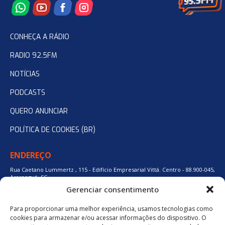
CONHEÇA A RÁDIO
RADIO 92.5FM
NOTÍCIAS
PODCASTS
QUERO ANUNCIAR
POLÍTICA DE COOKIES (BR)
ENDEREÇO
Rua Caetano Lummertz , 115 - Edifício Empresarial Vittá. Centro - 88.900-045,
Araranguá, SC.
Gerenciar consentimento
Para proporcionar uma melhor experiência, usamos tecnologias como
48 3524-0137
cookies para armazenar e/ou acessar informações do dispositivo. O