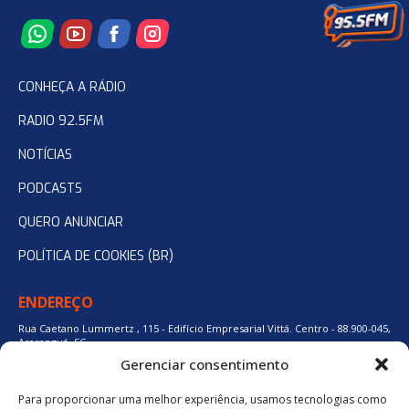
CONHEÇA A RÁDIO
RADIO 92.5FM
NOTÍCIAS
PODCASTS
QUERO ANUNCIAR
POLÍTICA DE COOKIES (BR)
ENDEREÇO
Rua Caetano Lummertz , 115 - Edifício Empresarial Vittá. Centro - 88.900-045,
Araranguá, SC.
Gerenciar consentimento
Para proporcionar uma melhor experiência, usamos tecnologias como
48 3524-0137