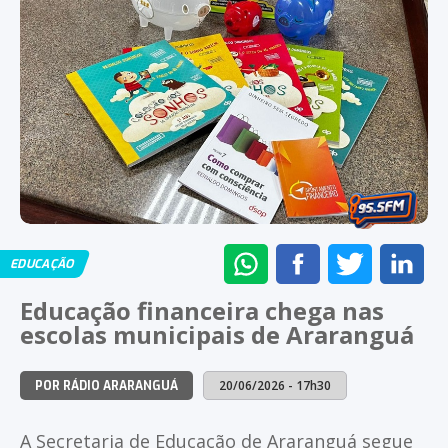
ENVIAR
COMPARTILHAR
COMPARTI
CO
EDUCAÇÃO
NO
NO
NO
NO
Educação financeira chega nas
WHATSAPP
FACEBOOK
TWITTER
LI
escolas municipais de Araranguá
20/06/2026 - 17h30
POR RÁDIO ARARANGUÁ
A Secretaria de Educação de Araranguá segue