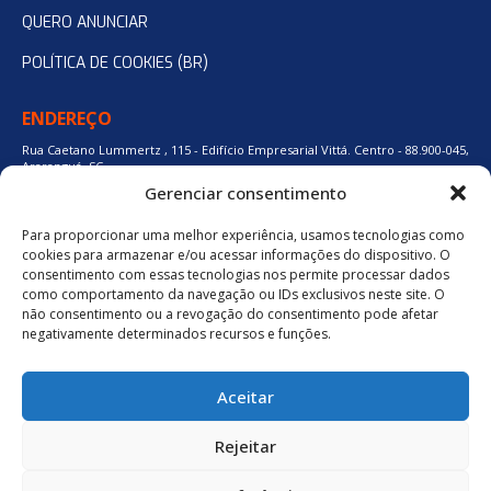
QUERO ANUNCIAR
POLÍTICA DE COOKIES (BR)
ENDEREÇO
Rua Caetano Lummertz , 115 - Edifício Empresarial Vittá. Centro - 88.900-045,
Araranguá, SC.
Gerenciar consentimento
Para proporcionar uma melhor experiência, usamos tecnologias como
48 3524-0137
cookies para armazenar e/ou acessar informações do dispositivo. O
consentimento com essas tecnologias nos permite processar dados
como comportamento da navegação ou IDs exclusivos neste site. O
48 9880-84667
não consentimento ou a revogação do consentimento pode afetar
negativamente determinados recursos e funções.
BAIXE O APLICATIVO
Aceitar
Política de Privacidade
Rejeitar