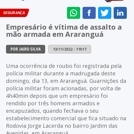
ENVIAR
COMPARTILHAR
COMPARTI
CO
SEGURANÇA
NO
NO
NO
NO
Empresário é vítima de assalto a
WHATSAPP
FACEBOOK
TWITTER
LI
mão armada em Araranguá
13/11/2022 - 11h17
POR JAIRO SILVA
Uma ocorrência de roubo foi registrada pela
polícia militar durante a madrugada deste
domingo, dia 13, em Araranguá. Guarnições da
polícia militar foram acionadas, por volta de
4h40min depois que um empresário foi
rendido por três homens armados e
encapuzados, quando fechava o seu
estabelecimento comercial que fica situado na
Rodovia Jorge Lacerda no bairro Jardim das
Avenidas, em Araranguá.