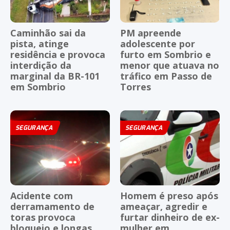
Caminhão sai da
PM apreende
pista, atinge
adolescente por
residência e provoca
furto em Sombrio e
interdição da
menor que atuava no
marginal da BR-101
tráfico em Passo de
em Sombrio
Torres
SEGURANÇA
SEGURANÇA
Acidente com
Homem é preso após
derramamento de
ameaçar, agredir e
toras provoca
furtar dinheiro de ex-
bloqueio e longas
mulher em