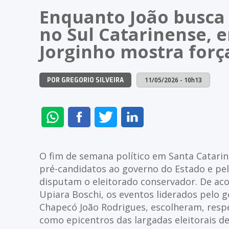
Enquanto João busc
no Sul Catarinense, e
Jorginho mostra forç
11/05/2026 - 10h13
POR GREGORIO SILVEIRA
ENVIAR
COMPARTILHAR
COMPARTILHAR
COMPARTILHAR
NO
NO
NO
NO
WHATSAPP
FACEBOOK
TWITTER
LINKEDIN
O fim de semana político em Santa Catari
pré-candidatos ao governo do Estado e pe
disputam o eleitorado conservador. De ac
Upiara Boschi, os eventos liderados pelo g
Chapecó João Rodrigues, escolheram, respe
como epicentros das largadas eleitorais de