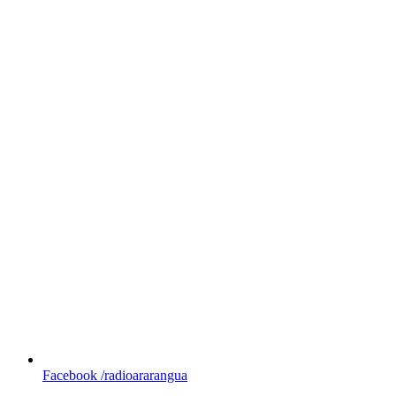
Facebook
/radioararangua