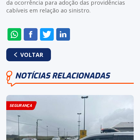
da ocorrência para adoção das providências
cabíveis em relação ao sinistro.
ENVIAR
COMPARTILHAR
COMPARTILHAR
COMPARTILHAR
NO
NO
NO
NO
WHATSAPP
FACEBOOK
TWITTER
LINKEDIN
VOLTAR
NOTÍCIAS RELACIONADAS
SEGURANÇA