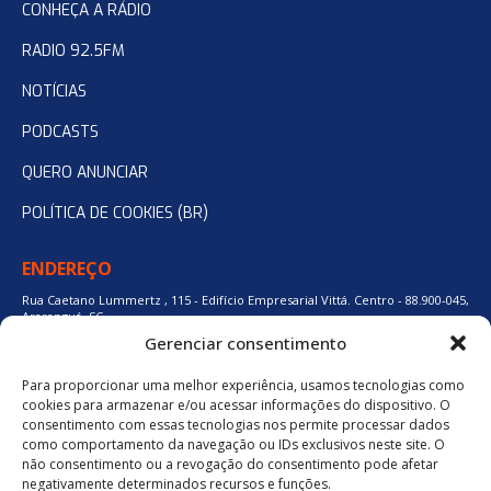
CONHEÇA A RÁDIO
RADIO 92.5FM
NOTÍCIAS
PODCASTS
QUERO ANUNCIAR
POLÍTICA DE COOKIES (BR)
ENDEREÇO
Rua Caetano Lummertz , 115 - Edifício Empresarial Vittá. Centro - 88.900-045,
Araranguá, SC.
Gerenciar consentimento
Para proporcionar uma melhor experiência, usamos tecnologias como
48 3524-0137
cookies para armazenar e/ou acessar informações do dispositivo. O
consentimento com essas tecnologias nos permite processar dados
como comportamento da navegação ou IDs exclusivos neste site. O
48 9880-84667
não consentimento ou a revogação do consentimento pode afetar
negativamente determinados recursos e funções.