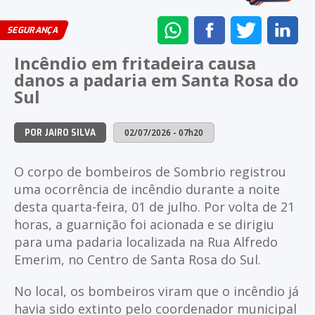
ENVIAR
COMPARTILHAR
COMPARTI
CO
SEGURANÇA
NO
NO
NO
NO
Incêndio em fritadeira causa
WHATSAPP
FACEBOOK
TWITTER
LI
danos a padaria em Santa Rosa do
Sul
02/07/2026 - 07h20
POR JAIRO SILVA
O corpo de bombeiros de Sombrio registrou
uma ocorrência de incêndio durante a noite
desta quarta-feira, 01 de julho. Por volta de 21
horas, a guarnição foi acionada e se dirigiu
para uma padaria localizada na Rua Alfredo
Emerim, no Centro de Santa Rosa do Sul.
No local, os bombeiros viram que o incêndio já
havia sido extinto pelo coordenador municipal