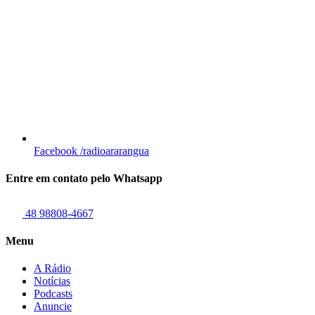
Facebook
/radioararangua
Entre em contato pelo Whatsapp
48 98808-4667
Menu
A Rádio
Notícias
Podcasts
Anuncie