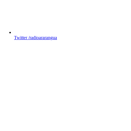
Twitter
/radioararangua