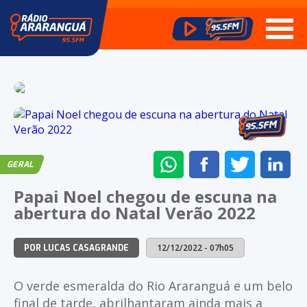
ENVIAR
COMPARTILHAR
COMPARTI
CO
GERAL
NO
NO
NO
NO
Papai Noel chegou de escuna na
WHATSAPP
FACEBOOK
TWITTER
LI
abertura do Natal Verão 2022
12/12/2022 - 07h05
POR LUCAS CASAGRANDE
O verde esmeralda do Rio Araranguá e um belo
final de tarde, abrilhantaram ainda mais a