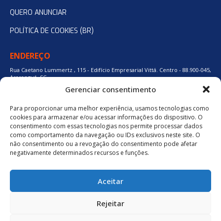
QUERO ANUNCIAR
POLÍTICA DE COOKIES (BR)
ENDEREÇO
Rua Caetano Lummertz , 115 - Edifício Empresarial Vittá. Centro - 88.900-045,
Araranguá, SC.
Gerenciar consentimento
Para proporcionar uma melhor experiência, usamos tecnologias como
48 3524-0137
cookies para armazenar e/ou acessar informações do dispositivo. O
consentimento com essas tecnologias nos permite processar dados
como comportamento da navegação ou IDs exclusivos neste site. O
48 9880-84667
não consentimento ou a revogação do consentimento pode afetar
negativamente determinados recursos e funções.
BAIXE O APLICATIVO
Aceitar
Política de Privacidade
Rejeitar