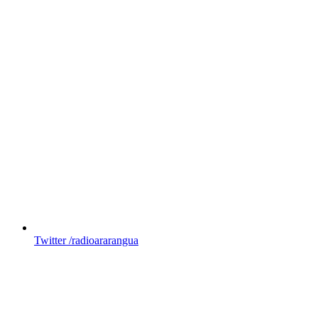
Twitter
/radioararangua