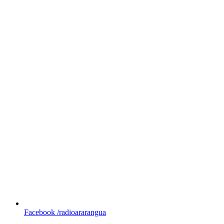
Facebook
/radioararangua