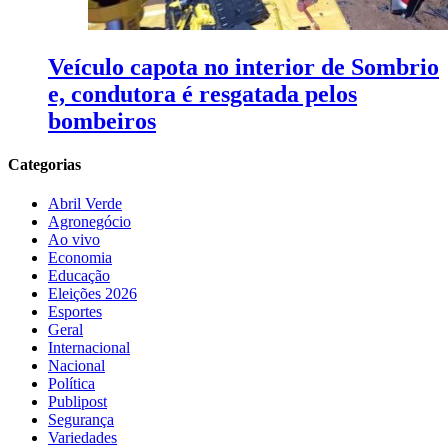
Veículo capota no interior de Sombrio
e, condutora é resgatada pelos
bombeiros
Categorias
Abril Verde
Agronegócio
Ao vivo
Economia
Educação
Eleições 2026
Esportes
Geral
Internacional
Nacional
Política
Publipost
Segurança
Variedades