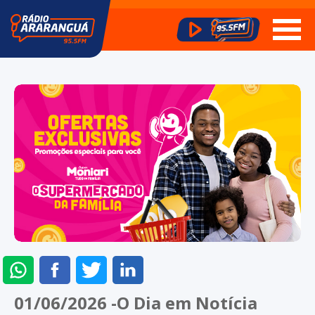
ENVIAR
COMPARTILHAR
COMPARTILHAR
COMPARTILHAR
NO
NO
NO
NO
01/06/2026 -O Dia em Notícia
WHATSAPP
FACEBOOK
TWITTER
LINKEDIN