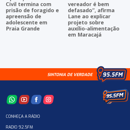
Civil termina com
vereador é bem
prisão de foragido e
defasado”, afirma
apreensão de
Lane ao explicar
adolescente em
projeto sobre
Praia Grande
auxílio-alimentação
em Maracajá
SINTONIA DE VERDADE
CONHEÇA A RÁDIO
RADIO 92.5FM