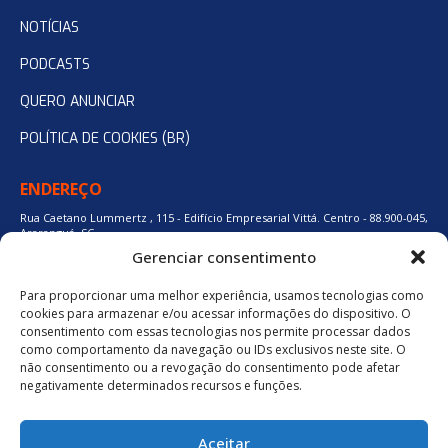
NOTÍCIAS
PODCASTS
QUERO ANUNCIAR
POLÍTICA DE COOKIES (BR)
ENDEREÇO
Rua Caetano Lummertz , 115 - Edifício Empresarial Vittá. Centro - 88.900-045,
Araranguá, SC.
Gerenciar consentimento
Para proporcionar uma melhor experiência, usamos tecnologias como
48 3524-0137
cookies para armazenar e/ou acessar informações do dispositivo. O
consentimento com essas tecnologias nos permite processar dados
como comportamento da navegação ou IDs exclusivos neste site. O
48 9880-84667
não consentimento ou a revogação do consentimento pode afetar
negativamente determinados recursos e funções.
BAIXE O APLICATIVO
Aceitar