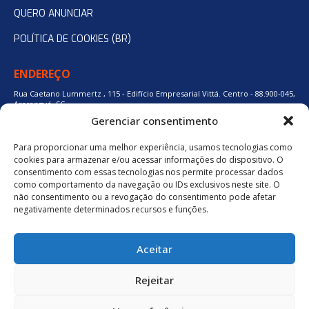
QUERO ANUNCIAR
POLÍTICA DE COOKIES (BR)
ENDEREÇO
Rua Caetano Lummertz , 115 - Edifício Empresarial Vittá. Centro - 88.900-045,
Araranguá, SC.
Gerenciar consentimento
Para proporcionar uma melhor experiência, usamos tecnologias como
48 3524-0137
cookies para armazenar e/ou acessar informações do dispositivo. O
consentimento com essas tecnologias nos permite processar dados
como comportamento da navegação ou IDs exclusivos neste site. O
48 9880-84667
não consentimento ou a revogação do consentimento pode afetar
negativamente determinados recursos e funções.
BAIXE O APLICATIVO
Aceitar
Política de Privacidade
Rejeitar