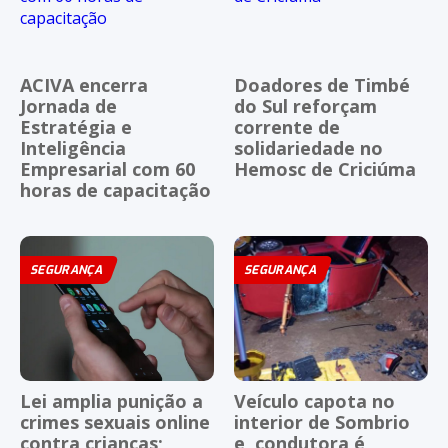
ACIVA encerra
Doadores de Timbé
Jornada de
do Sul reforçam
Estratégia e
corrente de
Inteligência
solidariedade no
Empresarial com 60
Hemosc de Criciúma
horas de capacitação
SEGURANÇA
SEGURANÇA
Lei amplia punição a
Veículo capota no
crimes sexuais online
interior de Sombrio
contra crianças;
e, condutora é