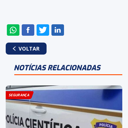
ENVIAR
COMPARTILHAR
COMPARTILHAR
COMPARTILHAR
NO
NO
NO
NO
WHATSAPP
FACEBOOK
TWITTER
LINKEDIN
VOLTAR
NOTÍCIAS RELACIONADAS
SEGURANÇA