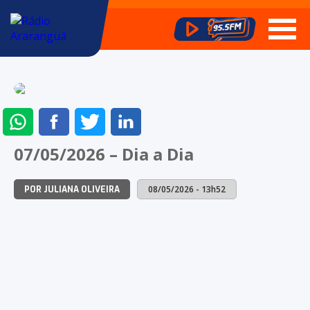
ENVIAR
COMPARTILHAR
COMPARTILHAR
COMPARTILHAR
NO
NO
NO
NO
07/05/2026 – Dia a Dia
WHATSAPP
FACEBOOK
TWITTER
LINKEDIN
08/05/2026 - 13h52
POR JULIANA OLIVEIRA