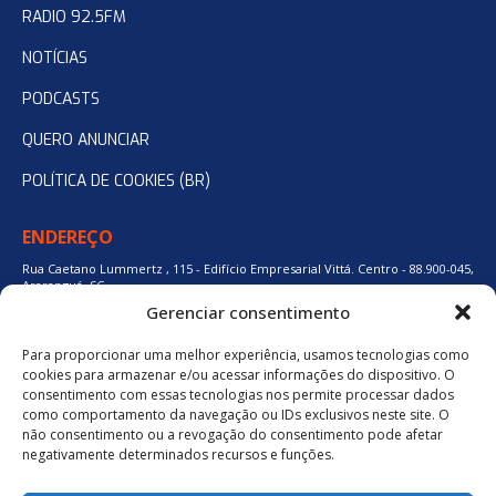
RADIO 92.5FM
NOTÍCIAS
PODCASTS
QUERO ANUNCIAR
POLÍTICA DE COOKIES (BR)
ENDEREÇO
Rua Caetano Lummertz , 115 - Edifício Empresarial Vittá. Centro - 88.900-045,
Araranguá, SC.
Gerenciar consentimento
Para proporcionar uma melhor experiência, usamos tecnologias como
48 3524-0137
cookies para armazenar e/ou acessar informações do dispositivo. O
consentimento com essas tecnologias nos permite processar dados
como comportamento da navegação ou IDs exclusivos neste site. O
48 9880-84667
não consentimento ou a revogação do consentimento pode afetar
negativamente determinados recursos e funções.