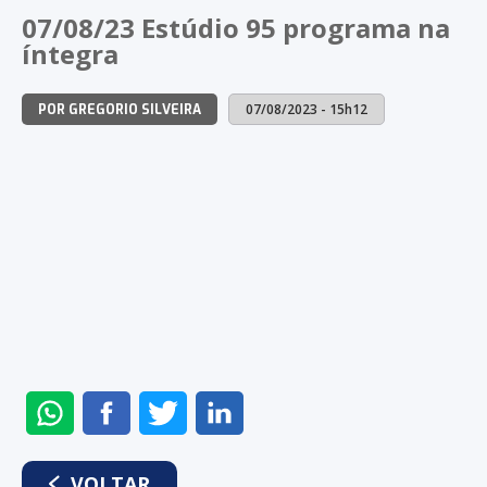
NO
NO
NO
NO
07/08/23 Estúdio 95 programa na
WHATSAPP
FACEBOOK
TWITTER
LINKEDIN
íntegra
07/08/2023 - 15h12
POR GREGORIO SILVEIRA
ENVIAR
COMPARTILHAR
COMPARTILHAR
COMPARTILHAR
NO
NO
NO
NO
WHATSAPP
FACEBOOK
TWITTER
LINKEDIN
VOLTAR