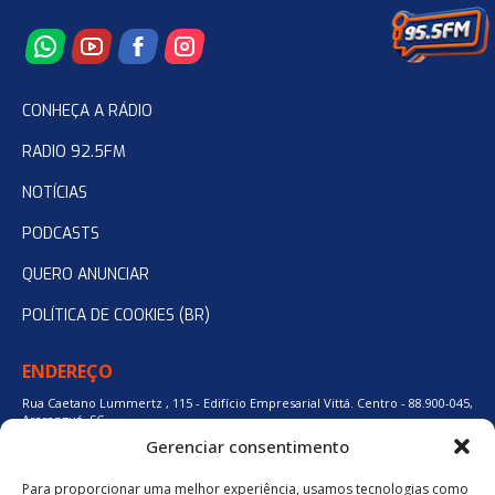
CONHEÇA A RÁDIO
RADIO 92.5FM
NOTÍCIAS
PODCASTS
QUERO ANUNCIAR
POLÍTICA DE COOKIES (BR)
ENDEREÇO
Rua Caetano Lummertz , 115 - Edifício Empresarial Vittá. Centro - 88.900-045,
Araranguá, SC.
Gerenciar consentimento
Para proporcionar uma melhor experiência, usamos tecnologias como