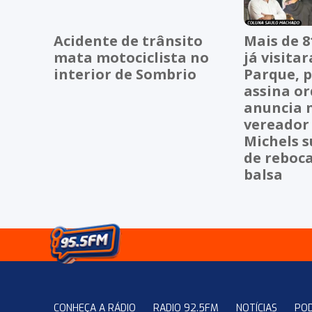
Acidente de trânsito
Mais de 8
mata motociclista no
já visita
interior de Sombrio
Parque, p
assina or
anuncia 
vereador
Michels s
de reboc
balsa
CONHEÇA A RÁDIO
RADIO 92.5FM
NOTÍCIAS
PO