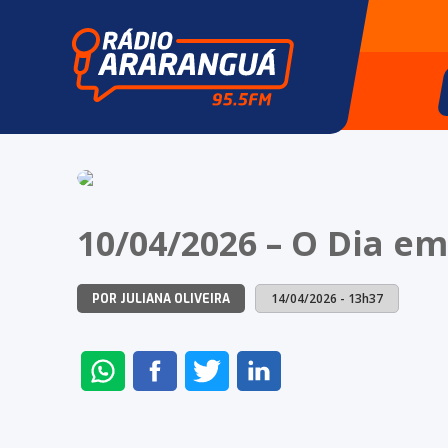
10/04/2026 – O Dia em
14/04/2026 - 13h37
POR JULIANA OLIVEIRA
ENVIAR
COMPARTILHAR
COMPARTILHAR
COMPARTILHAR
NO
NO
NO
NO
WHATSAPP
FACEBOOK
TWITTER
LINKEDIN