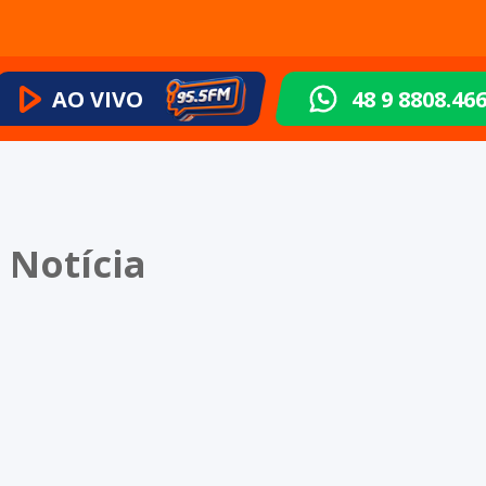
AO VIVO
48 9 8808.46
 Notícia