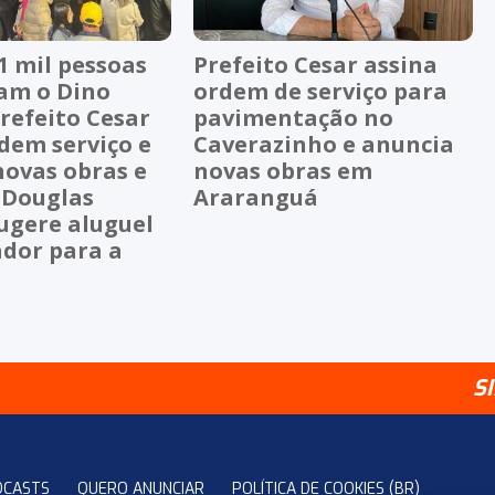
1 mil pessoas
Prefeito Cesar assina
ram o Dino
ordem de serviço para
refeito Cesar
pavimentação no
dem serviço e
Caverazinho e anuncia
novas obras e
novas obras em
 Douglas
Araranguá
ugere aluguel
ador para a
S
DCASTS
QUERO ANUNCIAR
POLÍTICA DE COOKIES (BR)