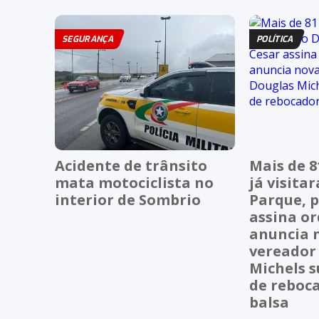
SEGURANÇA
POLÍTICA
Acidente de trânsito
Mais de 8
mata motociclista no
já visita
interior de Sombrio
Parque, p
assina or
anuncia 
vereador
Michels s
de reboc
balsa