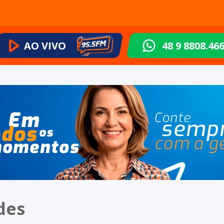
AO VIVO
48 9 8808.46
des