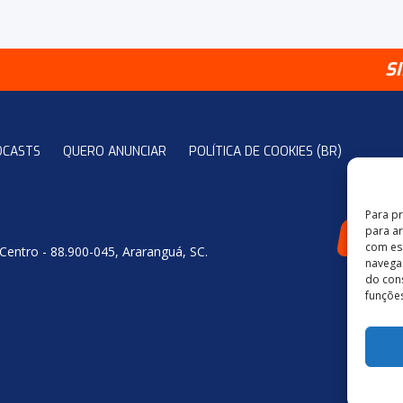
S
DCASTS
QUERO ANUNCIAR
POLÍTICA DE COOKIES (BR)
Para p
para a
4
com es
 Centro - 88.900-045, Araranguá, SC.
navegaç
do con
funções