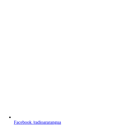
Facebook
/radioararangua