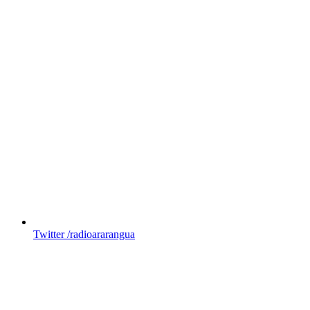
Twitter
/radioararangua