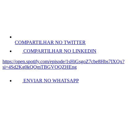
COMPARTILHAR NO TWITTER
COMPARTILHAR NO LINKEDIN
https://open.spotify.com/episode/1sHiGsgoZ7cbe8Hbs7IXQx?
si=4Sd2Kg0kQQmTBGVOQZHEng
ENVIAR NO WHATSAPP