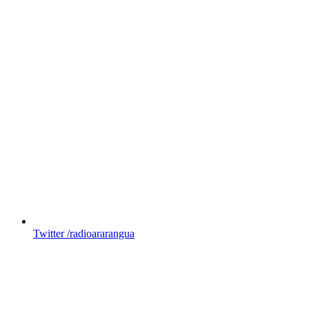
Twitter
/radioararangua