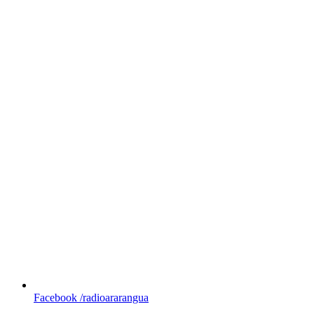
Facebook
/radioararangua