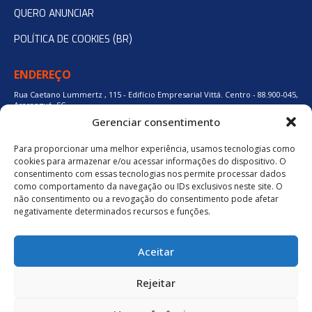
QUERO ANUNCIAR
POLÍTICA DE COOKIES (BR)
ENDEREÇO
Rua Caetano Lummertz , 115 - Edifício Empresarial Vittá. Centro - 88.900-045,
Araranguá, SC.
Gerenciar consentimento
Para proporcionar uma melhor experiência, usamos tecnologias como
48 3524-0137
cookies para armazenar e/ou acessar informações do dispositivo. O
consentimento com essas tecnologias nos permite processar dados
como comportamento da navegação ou IDs exclusivos neste site. O
48 9880-84667
não consentimento ou a revogação do consentimento pode afetar
negativamente determinados recursos e funções.
BAIXE O APLICATIVO
Aceitar
Política de Privacidade
Rejeitar