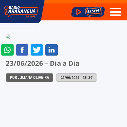
ENVIAR
COMPARTILHAR
COMPARTILHAR
COMPARTILHAR
NO
NO
NO
NO
23/06/2026 – Dia a Dia
WHATSAPP
FACEBOOK
TWITTER
LINKEDIN
25/06/2026 - 13h36
POR JULIANA OLIVEIRA