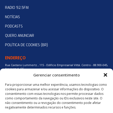
RADIO 92.5FM
NOTÍCIAS
PODCASTS
QUERO ANUNCIAR
POLÍTICA DE COOKIES (BR)
ENDEREÇO
Rua Caetano Lummertz , 115 - Edifício Empresarial Vittá. Centro - 88.900-045,
Araranguá, SC.
Gerenciar consentimento
Para proporcionar uma melhor experiência, usamos tecnologias como
48 3524-0137
cookies para armazenar e/ou acessar informações do dispositivo. O
consentimento com essas tecnologias nos permite processar dados
como comportamento da navegação ou IDs exclusivos neste site. O
48 9880-84667
não consentimento ou a revogação do consentimento pode afetar
negativamente determinados recursos e funções.