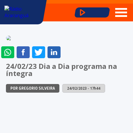
ENVIAR
COMPARTILHAR
COMPARTILHAR
COMPARTILHAR
NO
NO
NO
NO
24/02/23 Dia a Dia programa na
WHATSAPP
FACEBOOK
TWITTER
LINKEDIN
íntegra
24/02/2023 - 17h44
POR GREGORIO SILVEIRA