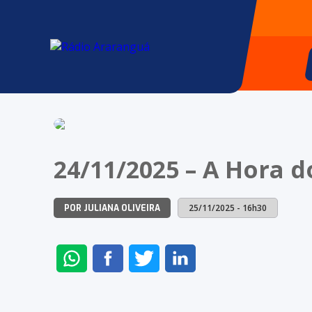
24/11/2025 – A Hora 
25/11/2025 - 16h30
POR JULIANA OLIVEIRA
ENVIAR
COMPARTILHAR
COMPARTILHAR
COMPARTILHAR
NO
NO
NO
NO
WHATSAPP
FACEBOOK
TWITTER
LINKEDIN