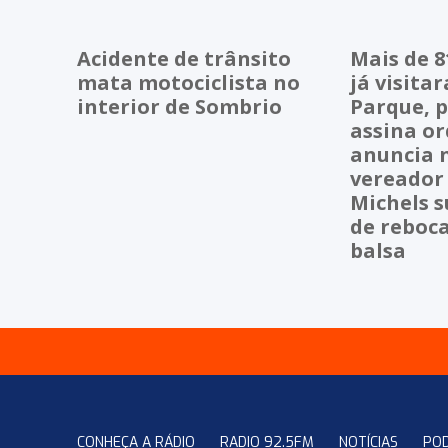
Acidente de trânsito
Mais de 8
mata motociclista no
já visita
interior de Sombrio
Parque, p
assina or
anuncia 
vereador
Michels s
de reboc
balsa
CONHEÇA A RÁDIO
RADIO 92.5FM
NOTÍCIAS
PO