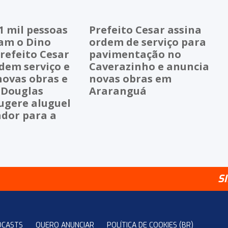
1 mil pessoas
Prefeito Cesar assina
ram o Dino
ordem de serviço para
refeito Cesar
pavimentação no
dem serviço e
Caverazinho e anuncia
novas obras e
novas obras em
 Douglas
Araranguá
ugere aluguel
ador para a
S
DCASTS
QUERO ANUNCIAR
POLÍTICA DE COOKIES (BR)