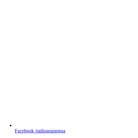
Facebook
/radioararangua