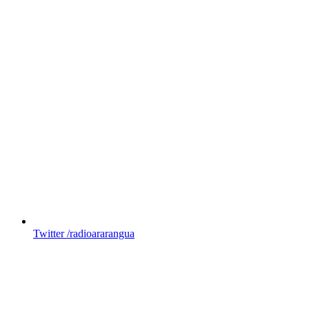
Twitter
/radioararangua