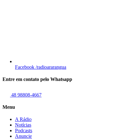
Facebook
/radioararangua
Entre em contato pelo Whatsapp
48 98808-4667
Menu
A Rádio
Notícias
Podcasts
Anuncie