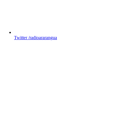
Twitter
/radioararangua