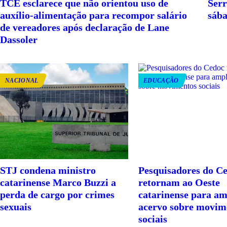
TCE esclarece que não orientou uso de
Serr
auxílio-alimentação para recompor salário
sába
de vereadores após declaração de Lane
Dassoler
NACIONAL
EDUCAÇÃO
STJ condena ministro
Pesquisadores do C
catarinense Marco Buzzi a
retornam ao Oeste
perda de cargo por crimes
catarinense para am
sexuais
acervo sobre movim
sociais