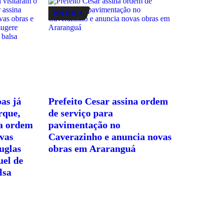
POLÍTICA
as já
Prefeito Cesar assina ordem
rque,
de serviço para
na ordem
pavimentação no
ovas
Caverazinho e anuncia novas
uglas
obras em Araranguá
uel de
lsa