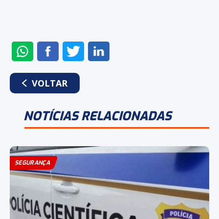
ENVIAR
COMPARTILHAR
COMPARTILHAR
COMPARTILHAR
NO
NO
NO
NO
WHATSAPP
FACEBOOK
TWITTER
LINKEDIN
VOLTAR
NOTÍCIAS RELACIONADAS
SEGURANÇA