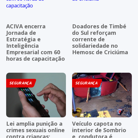
ACIVA encerra
Doadores de Timbé
Jornada de
do Sul reforçam
Estratégia e
corrente de
Inteligência
solidariedade no
Empresarial com 60
Hemosc de Criciúma
horas de capacitação
SEGURANÇA
SEGURANÇA
Lei amplia punição a
Veículo capota no
crimes sexuais online
interior de Sombrio
contra crianças;
e, condutora é