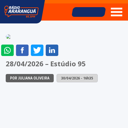
ENVIAR
COMPARTILHAR
COMPARTILHAR
COMPARTILHAR
NO
NO
NO
NO
28/04/2026 – Estúdio 95
WHATSAPP
FACEBOOK
TWITTER
LINKEDIN
30/04/2026 - 16h35
POR JULIANA OLIVEIRA