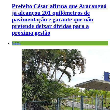
Prefeito César afirma que Araranguá
já alcançou 201 quilômetros de
pavimentação e garante que não
pretende deixar dívidas para a
próxima gestão
Geral