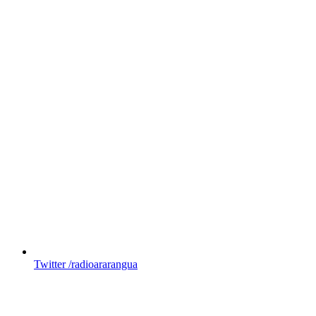
Twitter
/radioararangua