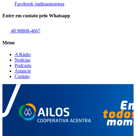
Facebook
/radioararangua
Entre em contato pelo Whatsapp
48 98808-4667
Menu
A Rádio
Notícias
Podcasts
Anuncie
Contato