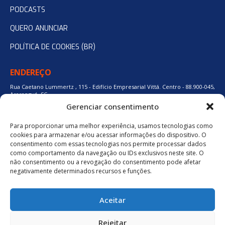
PODCASTS
QUERO ANUNCIAR
POLÍTICA DE COOKIES (BR)
ENDEREÇO
Rua Caetano Lummertz , 115 - Edifício Empresarial Vittá. Centro - 88.900-045,
Araranguá, SC.
Gerenciar consentimento
Para proporcionar uma melhor experiência, usamos tecnologias como
48 3524-0137
cookies para armazenar e/ou acessar informações do dispositivo. O
consentimento com essas tecnologias nos permite processar dados
como comportamento da navegação ou IDs exclusivos neste site. O
48 9880-84667
não consentimento ou a revogação do consentimento pode afetar
negativamente determinados recursos e funções.
BAIXE O APLICATIVO
Aceitar
Política de Privacidade
Rejeitar