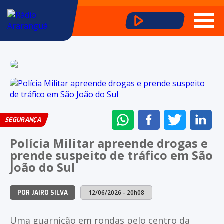
ENVIAR
COMPARTILHAR
COMPARTI
CO
SEGURANÇA
NO
NO
NO
NO
Polícia Militar apreende drogas e
WHATSAPP
FACEBOOK
TWITTER
LI
prende suspeito de tráfico em São
João do Sul
12/06/2026 - 20h08
POR JAIRO SILVA
Uma guarnição em rondas pelo centro da